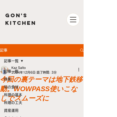
GON'S
kitchen
記事
記事一覧
Kaz Saito
記事一覧
2024年12月6日
読了時間: 3分
今回の裏テーマは地下鉄移
特集
動。WOWPASS使いこな
旬の食材
料理の基本
しでスムーズに
料理の工夫
資産運用