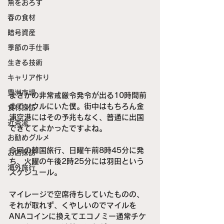
魚をおろす
春の食材
暗号資産
季節の手仕事
生きる技術
キャリア作り
豊洲市場
まさかの非常戒厳令発令が出る10時間前
までソウルにいた僕。街中はもちろん金
食材探訪
浦空港にはその予兆もなく、普通に出国
近茶流
できててよかったですよね。
お勧めグルメ
今回の韓国旅行、日曜午前8時45分に発
お店探訪
ち、火曜の午後2時25分には羽田という
海外旅行
スケジュール。
マイレージで空席待ちしていたものの、
それが取れず、くやしいのでマイルを
ANAコインに換えてエコノミー通常チケ