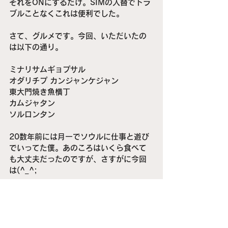
それをONにするだけ。SIMの入替でトラ
ブルことなくこれは便利でした。
さて、グルメです。今回、いただいたの
は以下の通り。
ミナリサムギョプサル
オダリチプ カンジャンケジャン 
東大門焼き魚横丁
カムジャタン
ソルロンタン
20数年前には月一でソウルに仕事と遊び
でいってた僕。あのころはいくら食べて
も大丈夫だったのですが、さすがに今回
は(^_^;
一品注文すると必ず付いてくるお替わり
自由のおかずに手が出ずギブアップが結
構多かった気がします。
ソウルはやはり一人飯には向いてない、