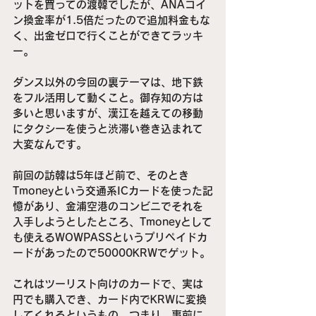
ットを買っての渡韓でしたが、ANAコイ
ン換金率が1.5倍だったので追加料金もな
く、出金ゼロで行くことができてラッキ
ー。
ダンス以外の今回の裏テーマは、地下鉄
をフル活用して動くこと。御存知の方は
多いと思いますが、漢江を越えての移動
にタクシーを使うと渋滞い巻き込まれて
大変なんです。
前回の訪韓は5年ほど前で、そのとき
Tmoneyという交通系ICカードを使った記
憶があり、金浦空港のコンビニでそれを
入手しようとしたところ、Tmoneyとして
も使えるWOWPASSというプリペイドカ
ードがあったので50000KRWでゲット。
これはツーリスト向けのカードで、実は
円でも購入でき、カード内でKRWに変換
してくれるというもの。つまり、事前に