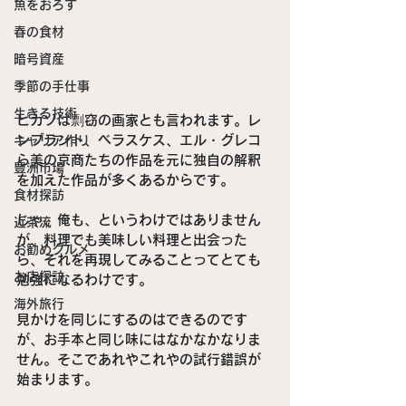
魚をおろす
春の食材
暗号資産
季節の手仕事
生きる技術
ピカソは剽窃の画家とも言われます。レ
ンブラント、ベラスケス、エル・グレコ
キャリア作り
ら美の京商たちの作品を元に独自の解釈
豊洲市場
を加えた作品が多くあるからです。
食材探訪
じゃ、俺も、というわけではありません
近茶流
が、料理でも美味しい料理と出会った
お勧めグルメ
ら、それを再現してみることってとても
お店探訪
勉強になるわけです。
海外旅行
見かけを同じにするのはできるのです
が、お手本と同じ味にはなかなかなりま
せん。そこであれやこれやの試行錯誤が
始まります。