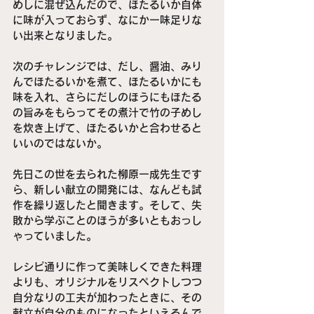
めしに混ぜ込んだので、ほたるいか自体
に味が入っておらず、なにか一味足りな
い出来となりました。
次のチャレンジでは、だし、醤油、みり
んでほたるいかを煮て、ほたるいかにも
味を入れ、さらにだしのほうにもほたる
の旨みをもらってその煮汁で竹の子めし
を炊き上げて、ほたるいかと合わせると
いいのではないか。
先日この世を去られた柳原一成先生です
ら、新しい献立の開発には、なんども試
作を繰り返したと聞きます。そして、失
敗から学ぶことのほうが多いともおっし
ゃっていました。
レシピ通りに作って美味しくできた料理
よりも、オリジナルをリスペクトしつつ
自分なりの工夫が加わったときに、その
献立が自分のものになったといえるんで