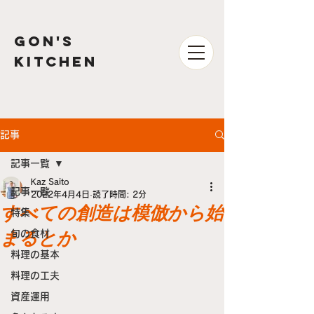
GON'S
kitchen
記事
記事一覧
Kaz Saito
記事一覧
2022年4月4日
読了時間: 2分
すべての創造は模倣から始
特集
まるとか
旬の食材
料理の基本
料理の工夫
資産運用