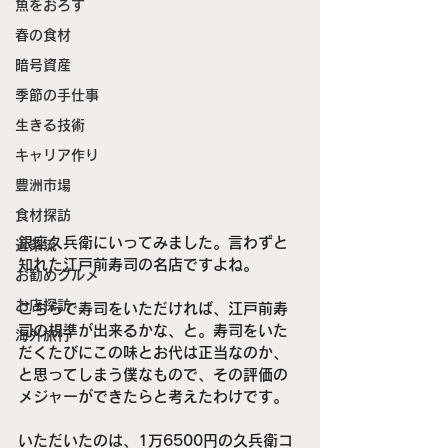
魚をおろす
春の食材
暗号資産
季節の手仕事
生きる技術
キャリア作り
豊洲市場
食材探訪
銀座久兵衛にいってみました。言わずと
近茶流
知れた江戸前寿司の名店ですよね。
お勧めグルメ
お店探訪
こちらで寿司をいただければ、江戸前寿
司の規準が出来るかな、と。寿司をいた
海外旅行
だくたびにこの味とお代は正当なのか、
と思ってしまう僕なもので、その評価の
メジャーができたらと考えたわけです。
いただいたのは、1万6500円の久兵衛コ