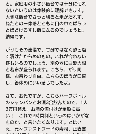
と。家庭用の小さい飯台では十分に切れ
ないというのは体験的に理解できます。
大きな飯台でさっと切ると米が潰れず、
ねたとの一体感とともに口の中でぱらっ
とほどけるすし飯になるのでしょうね。
納得です。
がりもその流儀で、甘酢ではなく酢と塩
で漬けたからめのもの。これが合わない
客もいるのでしょう、別の器に白髪大根
と若布が盛られます。こちら、がり同
様、お替わり自由。こちらのほうが口直
し、箸休めにいい感じでしたよ。
さて、お代ですが、こちらハーフボトル
のシャンパンとお酒3合飲んだので、1人
3万円越え。お酒の値付けが全般に高
い！　これで2時間制というのはいかがな
ものか、と言いたくなります。とはい
え、元々ファストフードの寿司、正直言