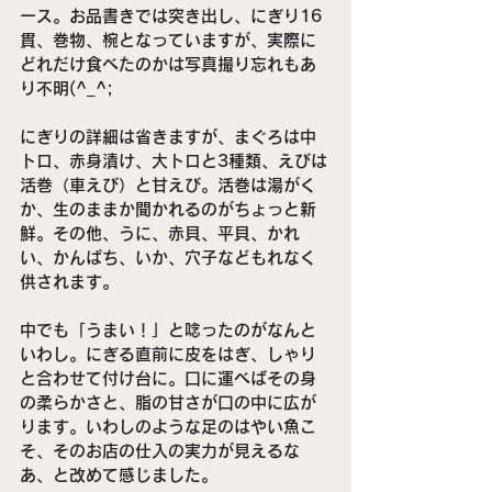
ース。お品書きでは突き出し、にぎり16
貫、巻物、椀となっていますが、実際に
どれだけ食べたのかは写真撮り忘れもあ
り不明(^_^;
にぎりの詳細は省きますが、まぐろは中
トロ、赤身漬け、大トロと3種類、えびは
活巻（車えび）と甘えび。活巻は湯がく
か、生のままか聞かれるのがちょっと新
鮮。その他、うに、赤貝、平貝、かれ
い、かんぱち、いか、穴子などもれなく
供されます。
中でも「うまい！」と唸ったのがなんと
いわし。にぎる直前に皮をはぎ、しゃり
と合わせて付け台に。口に運べばその身
の柔らかさと、脂の甘さが口の中に広が
ります。いわしのような足のはやい魚こ
そ、そのお店の仕入の実力が見えるな
あ、と改めて感じました。