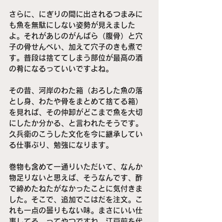
さらに、にぎりの間に出されるつまみに
も魚を無駄にしない姿勢が見えました
よ。それがあじのがんばら（腹骨）と穴
子の骨せんべい、加えて穴子のきも煮で
す。普段は捨ててしまう部位が最高の酒
の肴になるっていいですよね。
その昔、河岸のわた箱（おろした魚の落
とし身、わたや骨をまとめて捨てる箱）
を見れば、その仲卸がどこまで魚を大切
にしたか分かる、と言われたそうです。
久兵衛のこうした文化を今に継承してい
る仕事ぶり、勉強になります。
巻物も含めて一通りいただいて、なんか
物足りないと思えば、そうなんです、酢
で締めたねたがなかったことに気付きま
した。そこで、追加でこはだを注文。こ
れも一点の曇りもない味。まさにいい仕
事してる、ってやつですね。江戸前を代