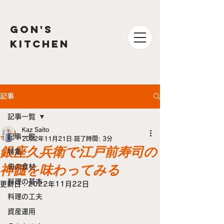
GON'S
kitchen
記事
記事一覧
Kaz Saito
記事一覧
2022年11月21日
読了時間: 3分
銀座久兵衛で江戸前寿司の
特集
神髄を味わってみる
旬の食材
料理の基本
更新日：
2022年11月22日
料理の工夫
資産運用