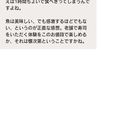
えば1時間ちょいで食べきってしまうんで
すよね。
魚は美味しい、でも感激するほどでもな
い、というのが正直な感想。老舗で寿司
をいただく体験をこのお値段で楽しめる
か、それは懐次第ということですかね。
PS　ちなみに回転寿司と高級寿司の価格
差の問題ですが、結論がでました。こ
れ、同じ種類の料理ではない。なのでお
代とお味の比較はできないんですよ。フ
ァッションで言えば、ユニクロとデザイ
ナーブランド。同じ洋服でも違いますよ
ね。さらにこちらも使い分けしてますよ
ね。なので、どちらがえらいというので
はなく、消費者が上手に使い分ければい
いんですよね。
久兵衛
銀座久兵衛
江戸前寿司
高級寿司
回転寿司
食材探訪