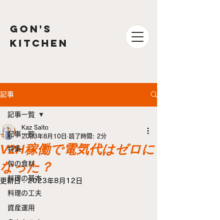
GON'S
kitchen
記事
記事一覧
Kaz Saito
記事一覧
2023年8月10日
読了時間: 2分
V2H稼働で電気代はゼロに
特集
なった？
旬の食材
料理の基本
更新日：
2023年8月12日
料理の工夫
資産運用