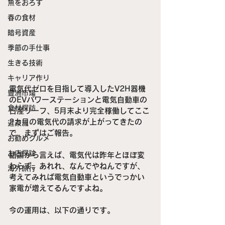
魚をおろす
春の食材
暗号資産
季節の手仕事
生きる技術
キャリア作り
電気代ゼロを目指して導入したV2H器機
豊洲市場
のEVパワーステーションと電気自動車の
食材探訪
日産リーフ、5月末より完全稼働してここ
2カ月の電気代の請求が上がってきたの
近茶流
で、まずはご報告。
お勧めグルメ
お店探訪
結論から言えば、電気代は昨年とほぼ変
わらず。あれれ、なんでやねんですが、
海外旅行
考えてみれば電気自動車というでっかい
家電が増えてるんですよね。
今の運用は、以下の通りです。