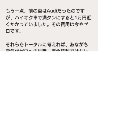
もう一点、前の車はAudiだったのです
が、ハイオク車で満タンにすると1万円近
くかかっていました。その費用は今やゼ
ロです。
それらをトータルに考えれば、あながち
電気代ゼロへの挑戦、完全勝利ではない
ものの、負けてはいませんよね。
V2H
H2V
電気自動車
EV
日産リーフ
EVパワーステーション
カーボンニュートラル
ゼロエミッション
ニチコン
電気代ゼロ
生きる技術
資産運用
すべて表示