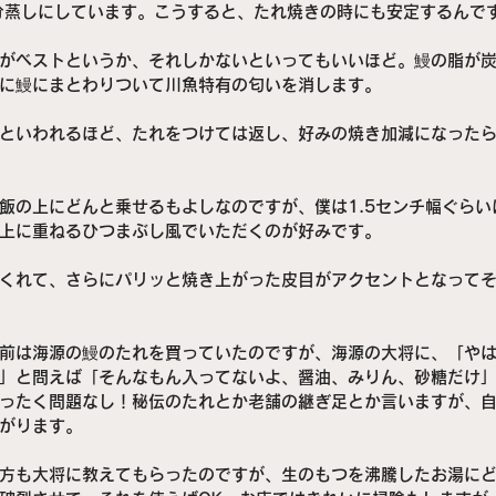
分蒸しにしています。こうすると、たれ焼きの時にも安定するんで
がベストというか、それしかないといってもいいほど。鰻の脂が
に鰻にまとわりついて川魚特有の匂いを消します。
といわれるほど、たれをつけては返し、好みの焼き加減になった
飯の上にどんと乗せるもよしなのですが、僕は1.5センチ幅ぐらい
上に重ねるひつまぶし風でいただくのが好みです。
くれて、さらにパリッと焼き上がった皮目がアクセントとなって
前は海源の鰻のたれを買っていたのですが、海源の大将に、「や
」と問えば「そんなもん入ってないよ、醤油、みりん、砂糖だけ
ったく問題なし！秘伝のたれとか老舗の継ぎ足とか言いますが、
がります。
方も大将に教えてもらったのですが、生のもつを沸騰したお湯に