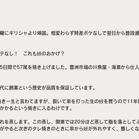
曜にギリシャより帰国。相変わらず時差ボケなしで翌日から普段
テなし！　これも鰻のおかげ？　
5日間で57尾を焼き上げました。豊洲市場の川魚屋・海源から仕
代に創業という歴史が品質を保証しています。
焼き一生と言わてますが、裂いて串を打った生の鰻を買うので11年
かかるという焼きに入るわけです。
れを蒸します。この蒸し、関東では20分ほど蒸して脂を落として
がやると次ぎのタレ焼きのときに串から鰻が外れやすく、難しく