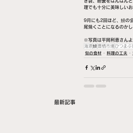
き袋、胆嚢をぱんぱんと
理でも十分に美味しいお
9月にも2回ほど、鰻の
尾焼くことになるのかし
※写真は平岡利恵さんよ
海源
鰻
豊栖市場
ひつまぶ
旬の食材
料理の工夫
最新記事