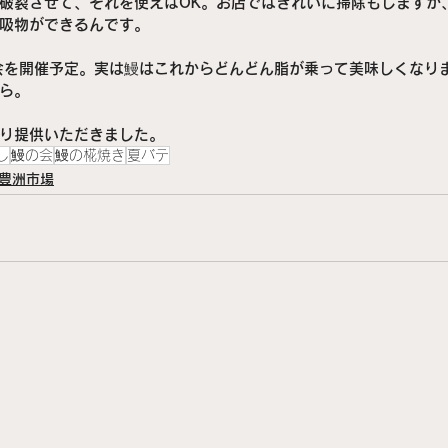
破裂させて、それを使えばOK。お店ではきれいに掃除もしますが
吸物ができるんです。
会を開催予定。実は鰻はこれからどんどん脂が乗って美味しくなり
ら。
り提供いただきました。
し
鰻の会
鰻の椛焼き
夏バテ
豊洲市場