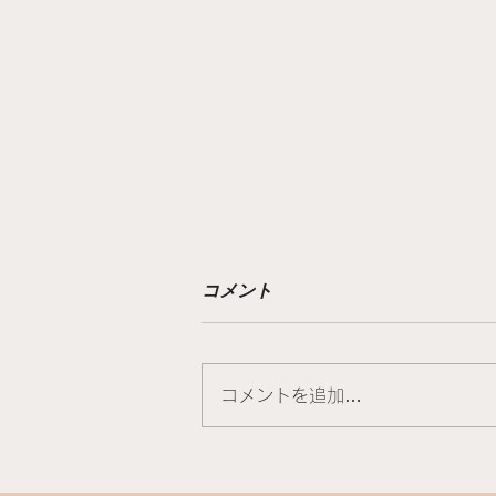
コメント
コメントを追加…
入手困難な日高昆布の最高峰
「井寒台」に再会