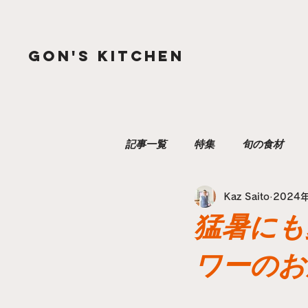
GON'S kitchen
記事一覧
特集
旬の食材
Kaz Saito
2024
季節の手仕事
生きる技術
猛暑にも
お店探訪
海外旅行
ワーのお