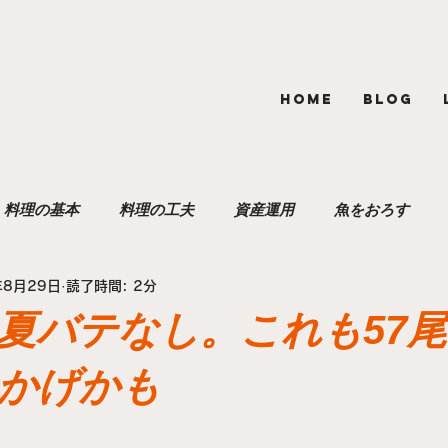
HOME
BLOG
料理の基本
料理の工夫
資産運用
魚をおろす
年8月29日
読了時間: 2分
キャリア作り
豊洲市場
食材探訪
近茶流
夏バテなし。これも57
かげかも