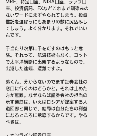
MRF、特定口座、NISA口座、ラップ口
座、投資信託、FXなどこれまで馴染みの
ないワードにまずやられてしまう。投資
信託を選ぼうにもあまりの数に尻込みし
てしまう。よく分かります。それでいい
んです。
手当たり次第に手をだすのはもっと危
険。それって、航海技術もなく、ヨット
で太平洋横断に出発するようなもので、
出港した途端、遭難ですよ。
弟くん、分からないのでまず証券会社の
窓口に行くのはどうかと。それは止めた
方が無難。なぜならば証券会社の担当の
示す道筋は、いえばロシアが提案する人
道回廊と同じで、結局は自分たちの利益
になるところに誘導するからです。やる
べきは、
・オンライン証券口座