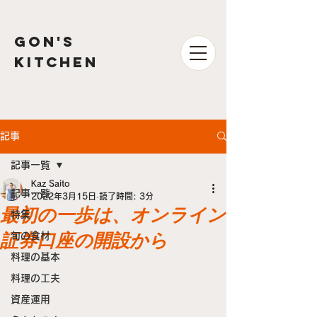
GON'S
kitchen
記事
記事一覧
Kaz Saito
記事一覧
2022年3月15日
読了時間: 3分
最初の一歩は、オンライン
特集
証券口座の開設から
旬の食材
料理の基本
料理の工夫
資産運用