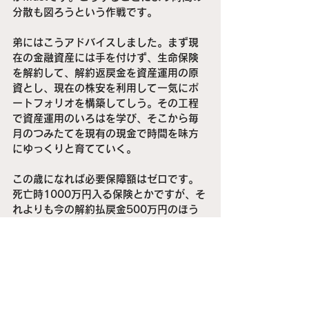
分散も図ろうという作戦です。
弟にはこうアドバイスしました。まず現
在の金融資産には手を付けず、生命保険
を解約して、解約返戻金を資産運用の原
資とし、現在の株安を利用して一気にポ
ートフォリオを構築してしう。その工程
で資産運用のいろはを学び、そこから毎
月のつみたてを現有の現金で時間を味方
にゆっくりと育てていく。
この歳になれば必要保障額はゼロです。
死亡時1000万円入る保険とかですが、そ
れよりも今の解約払戻金500万円のほう
が価値ありです。ちなみに、たとえば
500万円を複利3.5％で20年運用すれば
ほぼ1000万円になりますもの。
まだまだ、語りたいことはありますが、
この辺で。おっと、繰り返して言います