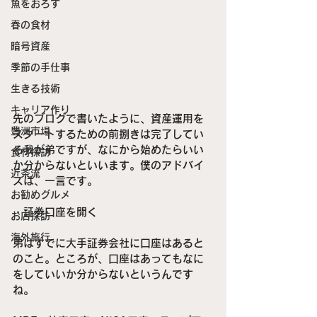
魚をおろす
春の食材
暗号資産
季節の手仕事
生きる技術
キャリア作り
先のブログで書いたように、資産運用を
豊洲市場
スタートするための前捌きは完了してい
る我が弟ですが、なにから始めたらいい
食材探訪
か分からないといいます。僕のアドバイ
近茶流
スは、一言です。
お勧めグルメ
・証券口座を開く
お店探訪
海外旅行
弟はすでに大手証券会社に口座はあると
のこと。ところが、口座はあってもなに
をしていいか分からないというんです
ね。