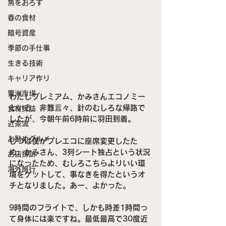
魚をおろす
春の食材
暗号資産
季節の手仕事
生きる技術
キャリア作り
豊洲市場
わたしプレミアム、かみさんエコノミー
という、非難囂々、針のむしろな帰路で
食材探訪
したが、今朝午前6時前に羽田到着。
近茶流
お勧めグルメ
じつは僕がプレエコに座席変更したた
め、かみさん、3列シート独占という状況
お店探訪
になったため、むしろこちらよりいい環
海外旅行
境をゲットして、事なきを得たというオ
チとなりました。あー、よかった。
9時間のフライトで、しかも時差1時間っ
て身体には楽ですね。最低最高で30度近