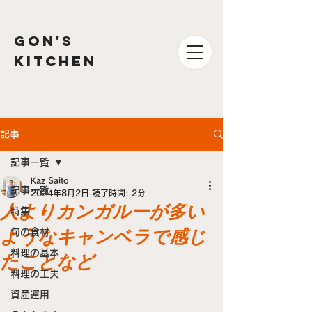
GON'S
kitchen
記事
記事一覧
Kaz Saito
記事一覧
2024年8月2日
読了時間: 2分
人よりカンガルーが多い
特集
ようなキャンベラで感じ
旬の食材
料理の基本
たことなど
料理の工夫
資産運用