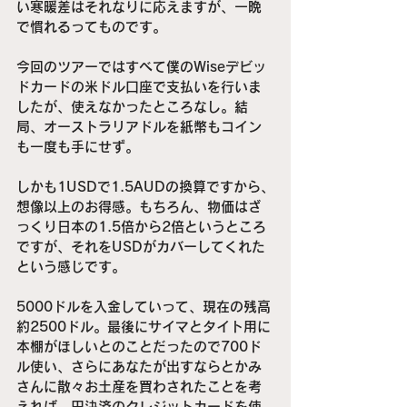
い寒暖差はそれなりに応えますが、一晩
で慣れるってものです。
今回のツアーではすべて僕のWiseデビッ
ドカードの米ドル口座で支払いを行いま
したが、使えなかったところなし。結
局、オーストラリアドルを紙幣もコイン
も一度も手にせず。
しかも1USDで1.5AUDの換算ですから、
想像以上のお得感。もちろん、物価はざ
っくり日本の1.5倍から2倍というところ
ですが、それをUSDがカバーしてくれた
という感じです。
5000ドルを入金していって、現在の残高
約2500ドル。最後にサイマとタイト用に
本棚がほしいとのことだったので700ド
ル使い、さらにあなたが出すならとかみ
さんに散々お土産を買わされたことを考
えれば、円決済のクレジットカードを使