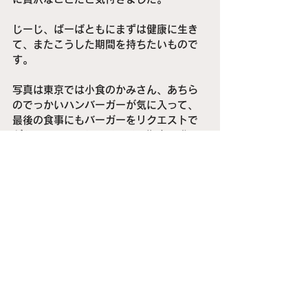
じーじ、ばーばともにまずは健康に生き
て、またこうした期間を持ちたいもので
す。
写真は東京では小食のかみさん、あちら
のでっかいハンバーガーが気に入って、
最後の食事にもバーガーをリクエストで
がぶりの図。そしてイヤイヤ期真っ盛り
のサイマの変な顔。
Wiseデビッドカード
キャンベラ
オーストラリア
USD AUD
USD最強
資産運用
生きる技術
海外旅行