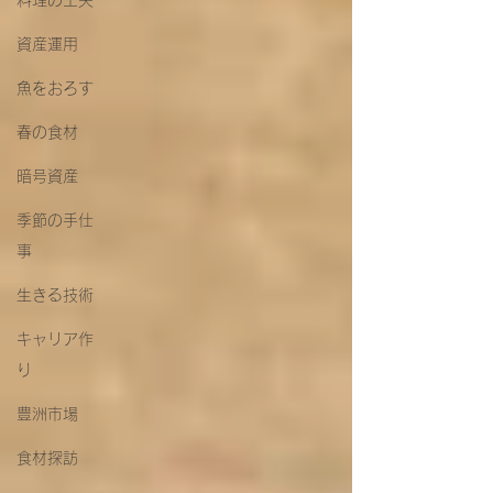
料理の工夫
資産運用
魚をおろす
春の食材
暗号資産
季節の手仕
事
生きる技術
キャリア作
り
豊洲市場
食材探訪