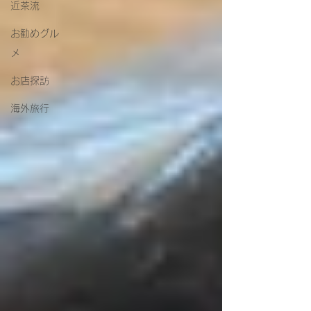
近茶流
お勧めグル
メ
お店探訪
海外旅行