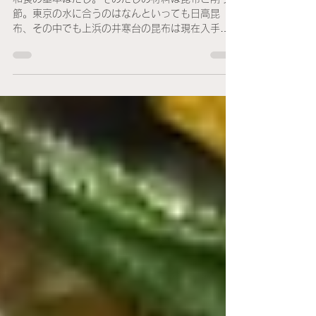
入手困難な日高昆布の最高
峰「井寒台」に再会
和食の基本はだし。そのだしの材料は昆布と削り
節。東京の水に合うのはなんといっても日高昆
布、その中でも上浜の井寒台の昆布は現在入手困
難。その井寒台の昆布に数年ぶりに出会えまし
た。